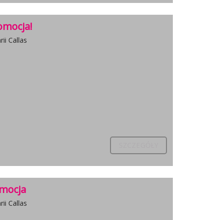
omocja!
ii Callas
SZCZEGÓŁY
omocja
ii Callas