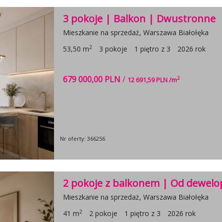
3 pokoje | Balkon | Dwustronne
Mieszkanie na sprzedaż, Warszawa Białołęka
2
53,50 m
3 pokoje
1 piętro z 3
2026 rok
679 000,00 PLN
/
2
12 691,59 PLN /m
Nr oferty: 366256
2 pokoje z balkonem | Od dewelop
Mieszkanie na sprzedaż, Warszawa Białołęka
2
41 m
2 pokoje
1 piętro z 3
2026 rok