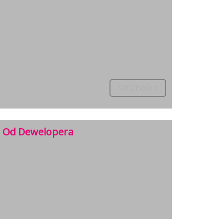
SZCZEGÓŁY
| Od Dewelopera