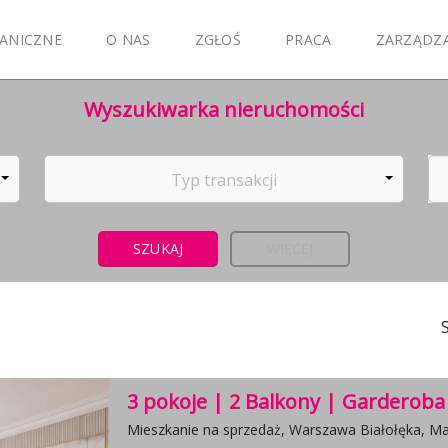
ANICZNE
O NAS
ZGŁOŚ
PRACA
ZARZĄDZ
Wyszukiwarka nieruchomości
Typ transakcji
WIĘCEJ
3 pokoje | 2 Balkony | Garderoba
Mieszkanie na sprzedaż, Warszawa Białołęka, Mar