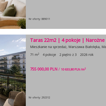
Nr oferty: 889011
Taras 22m2 | 4 pokoje | Narożne
Mieszkanie na sprzedaż, Warszawa Białołęka, Mar
2
71 m
4 pokoje
2 piętro z 3
2026 rok
755 000,00 PLN
/
2
10 633,80 PLN /m
Nr oferty: 292312