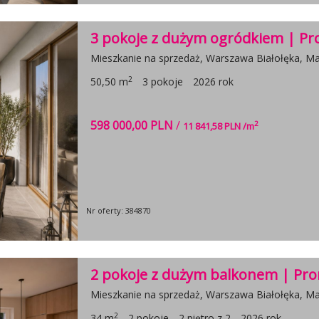
3 pokoje z dużym ogródkiem | Pr
Mieszkanie na sprzedaż, Warszawa Białołęka, Mar
2
50,50 m
3 pokoje
2026 rok
598 000,00 PLN
/
2
11 841,58 PLN /m
Nr oferty: 384870
2 pokoje z dużym balkonem | Pr
Mieszkanie na sprzedaż, Warszawa Białołęka, Mar
2
34 m
2 pokoje
2 piętro z 2
2026 rok