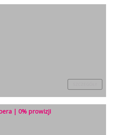
SZCZEGÓŁY
era | 0% prowizji