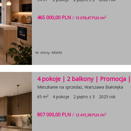
465 000,00 PLN
/
2
13 676,47 PLN /m
Nr oferty: 445636
4 pokoje | 2 balkony | Promocja 
Mieszkanie na sprzedaż, Warszawa Białołęka
2
65 m
4 pokoje
2 piętro z 3
2025 rok
807 000,00 PLN
/
2
12 415,38 PLN /m