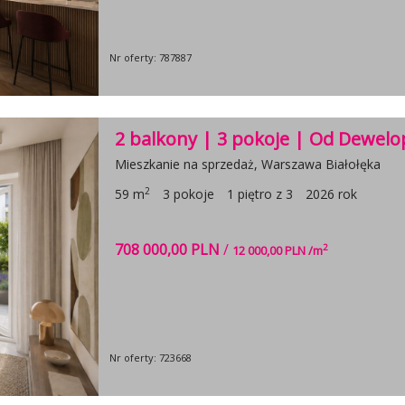
Nr oferty: 787887
2 balkony | 3 pokoje | Od Dewelo
Mieszkanie na sprzedaż, Warszawa Białołęka
2
59 m
3 pokoje
1 piętro z 3
2026 rok
708 000,00 PLN
/
2
12 000,00 PLN /m
Nr oferty: 723668