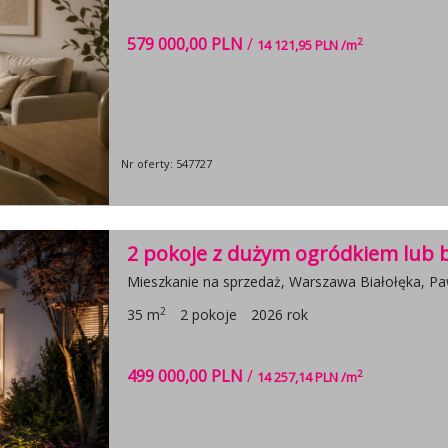
579 000,00 PLN
/
2
14 121,95 PLN /m
Nr oferty: 547727
2 pokoje z dużym ogródkiem lub
Mieszkanie na sprzedaż, Warszawa Białołęka, P
2
35 m
2 pokoje
2026 rok
499 000,00 PLN
/
2
14 257,14 PLN /m