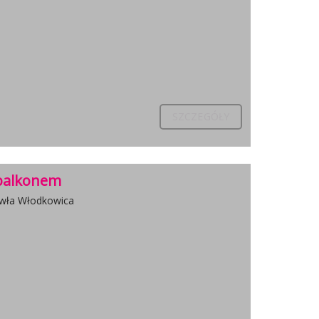
SZCZEGÓŁY
 balkonem
awła Włodkowica