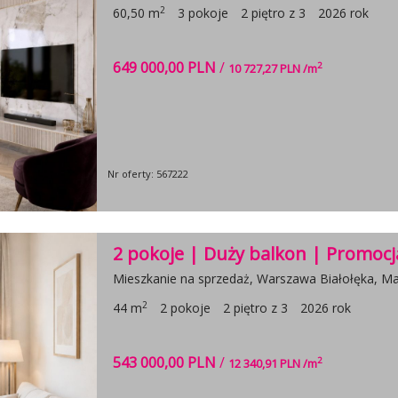
2
60,50 m
3 pokoje
2 piętro z 3
2026 rok
649 000,00 PLN
/
2
10 727,27 PLN /m
Nr oferty: 567222
2 pokoje | Duży balkon | Promocj
Mieszkanie na sprzedaż, Warszawa Białołęka, Mar
2
44 m
2 pokoje
2 piętro z 3
2026 rok
543 000,00 PLN
/
2
12 340,91 PLN /m