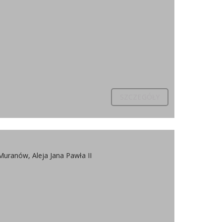
SZCZEGÓŁY
uranów, Aleja Jana Pawła II