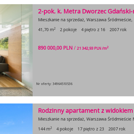
2-pok. k. Metra Dworzec Gdański-
Mieszkanie na sprzedaż, Warszawa Śródmieście,
2
41,70 m
2 pokoje
4 piętro z 16
2007 rok
890 000,00 PLN
/
2
21 342,93 PLN /m
Nr oferty: 34964510536
Rodzinny apartament z widokiem n
Mieszkanie na sprzedaż, Warszawa Śródmieście
2
144 m
4 pokoje
17 piętro z 23
2007 rok