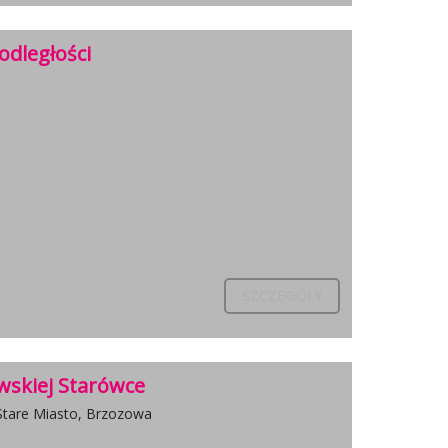
odległości
SZCZEGÓŁY
skiej Starówce
Stare Miasto, Brzozowa