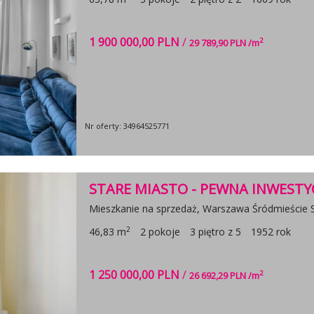
1 900 000,00 PLN
/
2
29 789,90 PLN /m
Nr oferty: 34964525771
STARE MIASTO - PEWNA INWESTY
Mieszkanie na sprzedaż, Warszawa Śródmieście 
2
46,83 m
2 pokoje
3 piętro z 5
1952 rok
1 250 000,00 PLN
/
2
26 692,29 PLN /m