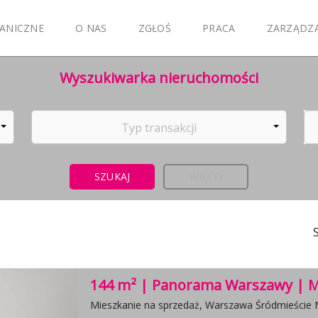
ANICZNE
O NAS
ZGŁOŚ
PRACA
ZARZĄDZ
Wyszukiwarka nieruchomości
Typ transakcji
WIĘCEJ
144 m² | Panorama Warszawy | M
Mieszkanie na sprzedaż, Warszawa Śródmieście