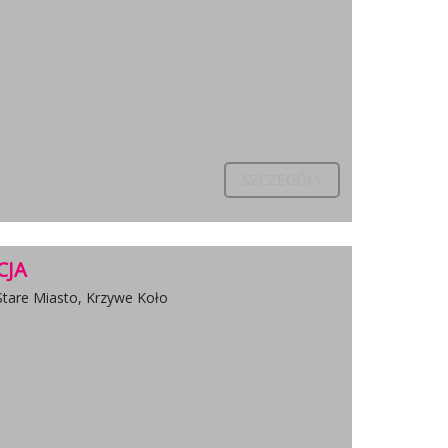
SZCZEGÓŁY
CJA
Stare Miasto, Krzywe Koło