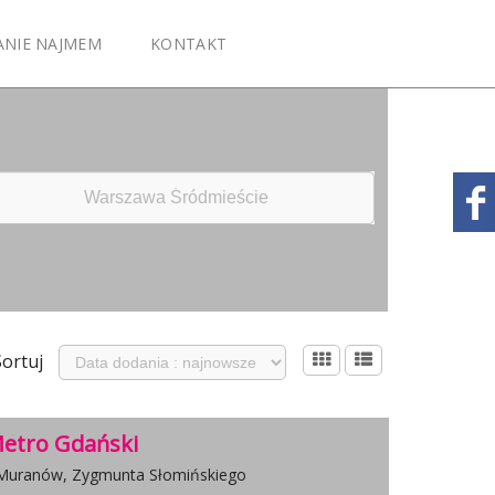
ANIE NAJMEM
KONTAKT
Sortuj
etro Gdański
 Muranów, Zygmunta Słomińskiego