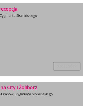
recepcja
 Zygmunta Słomińskiego
SZCZEGÓŁY
a City i Żoliborz
 Muranów, Zygmunta Słomińskiego