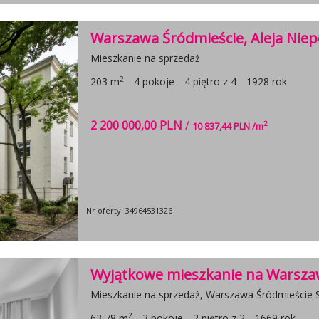
Warszawa Śródmieście, Aleja Niep
Mieszkanie na sprzedaż
2
203 m
4 pokoje
4 piętro z 4
1928 rok
2 200 000,00 PLN
/
2
10 837,44 PLN /m
Nr oferty: 34964531326
Wyjątkowe mieszkanie na Warszaw
Mieszkanie na sprzedaż, Warszawa Śródmieście 
2
63,78 m
3 pokoje
2 piętro z 2
1669 rok