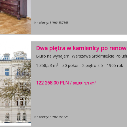
Nr oferty: 34964537568
Dwa piętra w kamienicy po renowac
Biuro na wynajem, Warszawa Śródmieście Połud
2
1 358,53 m
30 pokoi
2 piętro z 5
1905 rok
122 268,00 PLN
/
2
90,00 PLN /m
Nr oferty: 34964558623