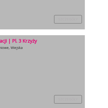
SZCZEGÓŁY
ji | Pl. 3 Krzyży
niowe, Wiejska
SZCZEGÓŁY