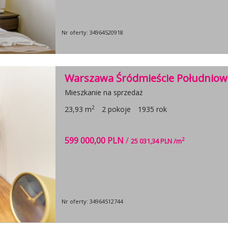
Nr oferty: 34964520918
Warszawa Śródmieście Południow
Mieszkanie na sprzedaż
2
23,93 m
2 pokoje
1935 rok
599 000,00 PLN
/
2
25 031,34 PLN /m
Nr oferty: 34964512744