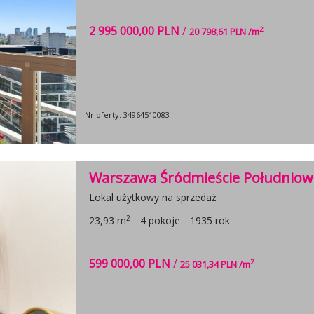
2 995 000,00 PLN
/
2
20 798,61 PLN /m
Nr oferty: 34964510083
Warszawa Śródmieście Południow
Lokal użytkowy na sprzedaż
2
23,93 m
4 pokoje
1935 rok
599 000,00 PLN
/
2
25 031,34 PLN /m