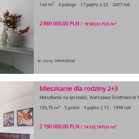
2
144 m
4 pokoje
17 piętro z 23
2007 rok
2 869 000,00 PLN
/
2
19 923,61 PLN /m
Nr oferty: 34964538566
Mieszkanie dla rodziny 2+3
Mieszkanie na sprzedaż, Warszawa Śródmieście M
2
150,70 m
5 pokoi
4 piętro z 12
1998 rok
2 190 000,00 PLN
/
2
14 532,18 PLN /m