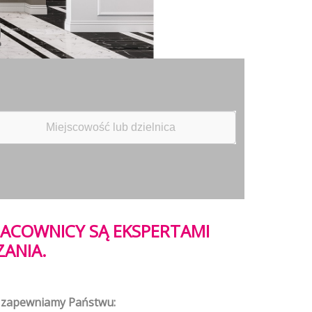
RACOWNICY SĄ EKSPERTAMI
ZANIA.
ia zapewniamy Państwu: