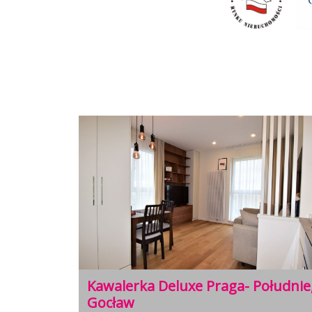
Południe,
2 pokoje | Metro | Przeszklona
Loggia