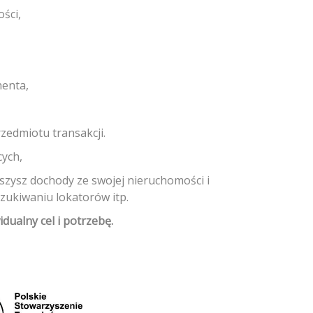
ści,
henta,
zedmiotu transakcji.
cych,
szysz dochody ze swojej nieruchomości i
zukiwaniu lokatorów itp.
ualny cel i potrzebę.