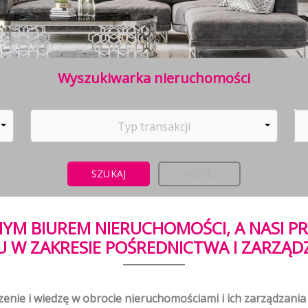
Wyszukiwarka nieruchomości
Typ transakcji
WIĘCEJ
YM BIUREM NIERUCHOMOŚCI, A NASI P
 W ZAKRESIE POŚREDNICTWA I ZARZĄD
enie i wiedzę w obrocie nieruchomościami i ich zarządzan