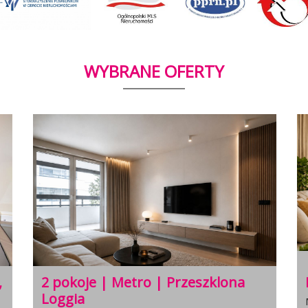
WYBRANE OFERTY
Promocja! | Metro Bródno | loggia
Mieszkanie na sprzedaż, Warszawa Białołęka