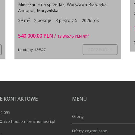
Annopol, Marywilska
2
54 m
3 pokoje
2 piętro z 7
2026 rok
709 000,00 PLN
/
2
13 129,63 PLN /m
SZCZEGÓŁY
Nr oferty: 858159
Y
E KONTAKTOWE
MENU
22 095
Oferty
@nice-house-nieruchomosci.pl
Oferty zagraniczne