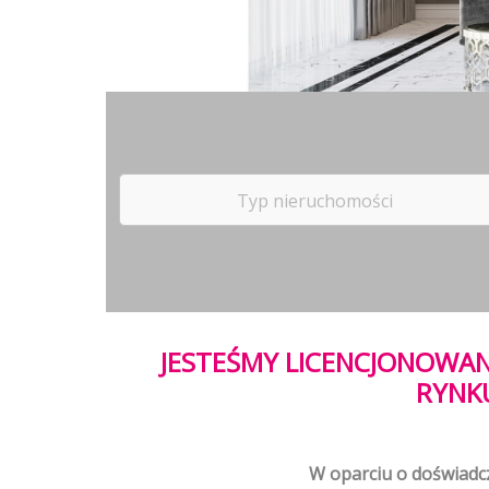
Typ nieruchomości
JESTEŚMY LICENCJONOWAN
RYNKU
W oparciu o doświadcz