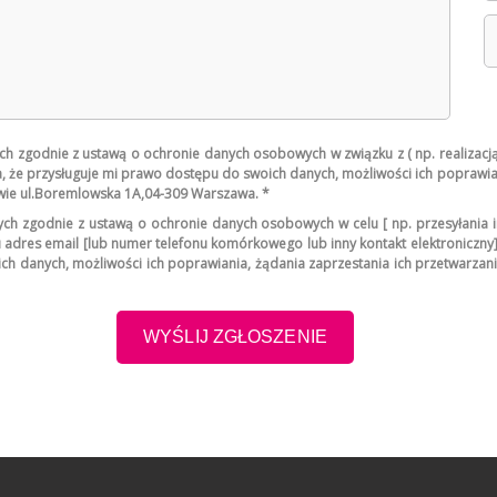
godnie z ustawą o ochronie danych osobowych w związku z ( np. realizacją 
 że przysługuje mi prawo dostępu do swoich danych, możliwości ich poprawian
awie ul.Boremlowska 1A,04-309 Warszawa. *
zgodnie z ustawą o ochronie danych osobowych w celu [ np. przesyłania in
u adres email [lub numer telefonu komórkowego lub inny kontakt elektronicz
 danych, możliwości ich poprawiania, żądania zaprzestania ich przetwarzania