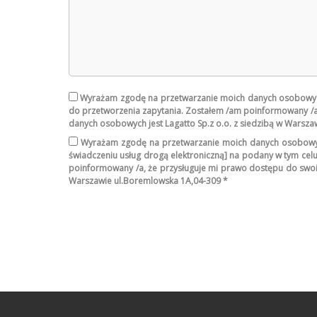
Wyrażam zgodę na przetwarzanie moich danych osobowych z
do przetworzenia zapytania. Zostałem /am poinformowany /a,
danych osobowych jest Lagatto Sp.z o.o. z siedzibą w Warsz
Wyrażam zgodę na przetwarzanie moich danych osobowych 
świadczeniu usług drogą elektroniczną] na podany w tym cel
poinformowany /a, że przysługuje mi prawo dostępu do swoich
Warszawie ul.Boremlowska 1A,04-309 *