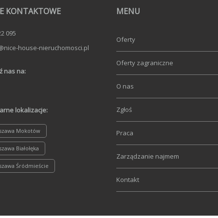
E KONTAKTOWE
MENU
22 095
Oferty
@nice-house-nieruchomosci.pl
Oferty zagraniczne
ź nas na:
O nas
Zgłoś
arne lokalizacje:
szawa Mokotów
Praca
zawa Białołęka
Zarządzanie najmem
szawa Śródmieście
Kontakt