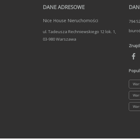
DANE ADRESOWE
DAN
Nice House Nieruchomości
794 5
biuro
ul. Tadeusza Rechniewskiego 12 lok. 1,
03-980 Warszawa
Znajd
Popul
War
Wars
War